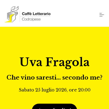
S
k
i
p
t
o
L'Associazione
c
o
n
t
Progetti Culturali
e
n
Uva Fragola
t
Eventi & Notizie
Che vino saresti… secondo me?
Diventa Socio
Sabato 25 luglio 2026, ore 20:00