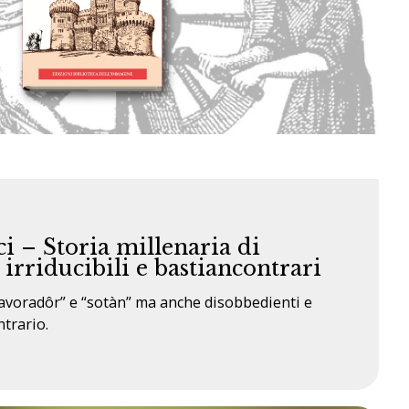
ci – Storia millenaria di
 irriducibili e bastiancontrari
 lavoradôr” e “sotàn” ma anche disobbedienti e
trario.