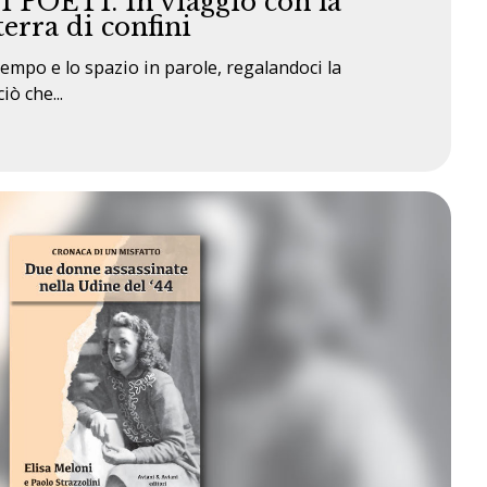
 POETI. In viaggio con la
terra di confini
tempo e lo spazio in parole, regalandoci la
iò che...