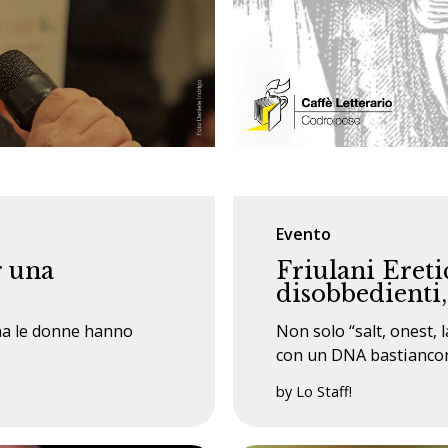
Evento
r una
Friulani Ereti
disobbedienti,
ana le donne hanno
Non solo “salt, onest,
con un DNA bastiancon
by Lo Staff!