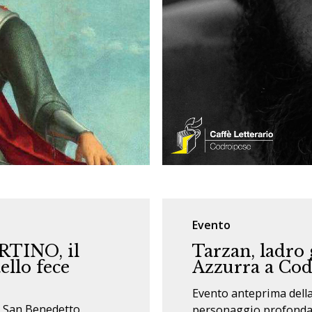
Evento
TINO, il
Tarzan, ladro 
ello fece
Azzurra a Co
Evento anteprima della
 San Benedetto.
personaggio profonda