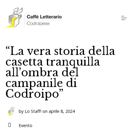
S
k
i
p
t
o
L'Associazione
c
o
“La vera storia della
n
t
casetta tranquilla
Progetti Culturali
e
n
all’ombra del
t
campanile di
Eventi & Notizie
Codroipo”
Diventa Socio
by
Lo Staff!
on
aprile 8, 2024
Evento